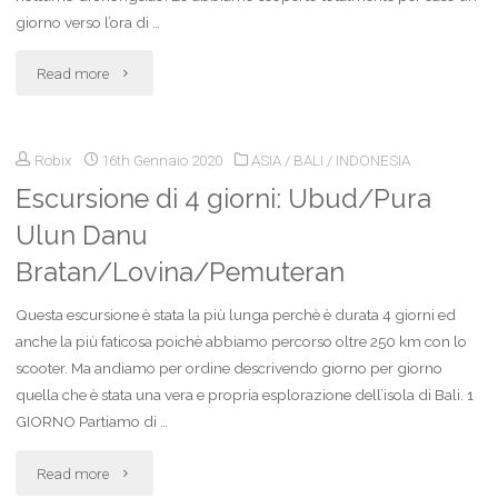
giorno verso l’ora di …
"Dove
Read more
mangiare
Robix
16th Gennaio 2020
ASIA
/
BALI
/
INDONESIA
a
Escursione di 4 giorni: Ubud/Pura
Kaohsiung
Ulun Danu
(Taiwan):
Bratan/Lovina/Pemuteran
recensione
Questa escursione è stata la più lunga perchè è durata 4 giorni ed
del
anche la più faticosa poichè abbiamo percorso oltre 250 km con lo
scooter. Ma andiamo per ordine descrivendo giorno per giorno
Huang
quella che è stata una vera e propria esplorazione dell’isola di Bali. 1
GIORNO Partiamo di …
Jia"
"Escursione
Read more