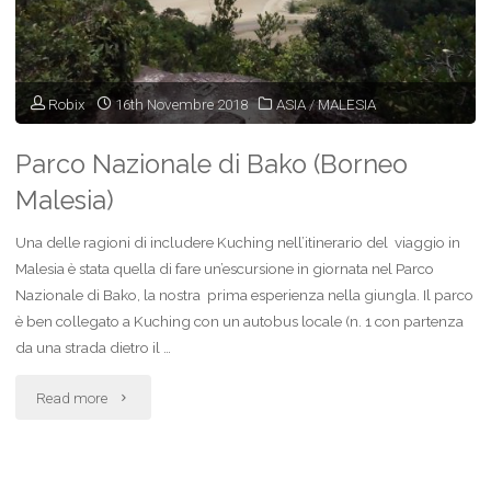
Sud)"
Robix
16th Novembre 2018
ASIA
/
MALESIA
Parco Nazionale di Bako (Borneo
Malesia)
Una delle ragioni di includere Kuching nell’itinerario del viaggio in
Malesia è stata quella di fare un’escursione in giornata nel Parco
Nazionale di Bako, la nostra prima esperienza nella giungla. Il parco
è ben collegato a Kuching con un autobus locale (n. 1 con partenza
da una strada dietro il …
"Parco
Read more
Nazionale
di