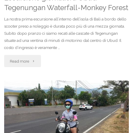
Tegenungan Waterfall-Monkey Forest
Kawi/
La nostra prima escursione all’interno dell’isola di Bali a bordo dello
Pura
scooter preso a noleggio è durata poco più di una mezza giornata.
Subito dopo pranzo ci siamo recati alle cascate di Tegenungan
Taman
situate ad una ventina di minuti di motorino dal centro di Ubud. Il
Ayun"
costo d’ingresso è veramente …
"Escursione
Read more
giornaliera
Ubud-
Tegenungan
Waterfall-
Monkey
Forest"