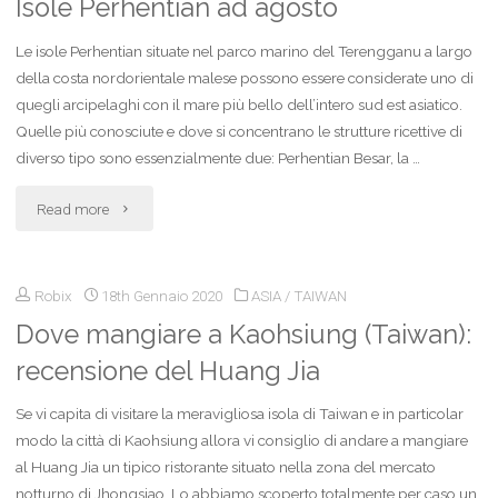
Isole Perhentian ad agosto
:
Le isole Perhentian situate nel parco marino del Terengganu a largo
itinerario
della costa nordorientale malese possono essere considerate uno di
di
quegli arcipelaghi con il mare più bello dell’intero sud est asiatico.
Quelle più conosciute e dove si concentrano le strutture ricettive di
2
diverso tipo sono essenzialmente due: Perhentian Besar, la …
settimane"
"Isole
Read more
Perhentian
Robix
18th Gennaio 2020
ASIA
/
TAIWAN
ad
Dove mangiare a Kaohsiung (Taiwan):
agosto"
recensione del Huang Jia
Se vi capita di visitare la meravigliosa isola di Taiwan e in particolar
modo la città di Kaohsiung allora vi consiglio di andare a mangiare
al Huang Jia un tipico ristorante situato nella zona del mercato
notturno di Jhongsiao. Lo abbiamo scoperto totalmente per caso un