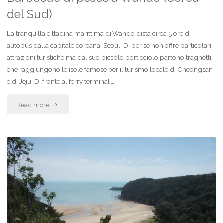
del Sud)
La tranquilla cittadina marittima di Wando dista circa 5 ore di
autobus dalla capitale coreana, Seoul. Di per sé non offre particolari
attrazioni turistiche ma dal suo piccolo porticciolo partono traghetti
che raggiungono le isole famose per il turismo locale di Cheongsan
e di Jeju. Di fronte al ferry terminal …
"Barbecue
Read more
di
pesce
a
Wando
(Corea
del