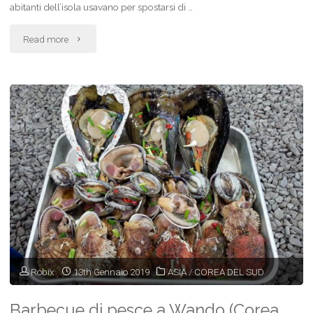
abitanti dell’isola usavano per spostarsi di …
"Cheongsando,
Read more
l’isola
della
montagna
verde
(Corea
del
Sud)"
Robix
13th Gennaio 2019
ASIA
/
COREA DEL SUD
Barbecue di pesce a Wando (Corea