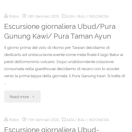
di
Robix
14th Gennaio 2020
ASIA
/
BALI
/
INDONESIA
4
Escursione giornaliera Ubud/Pura
giorni:
Gunung Kawi/ Pura Taman Ayun
Ubud/Pura
Il giorno prima del volo di ritorno per Taiwan decidiamo di
Ulun
dedicarlo ad un’escursione avente come meta finale il lago Batur ai
piedi dell’omonimo vulcano. Dopo un’abbondante colazione
Danu
consumata nella guesthouse decidiamo di recarci con lo scooter
Bratan/Lovina/Pemuteran"
verso la prima tappa della giornata: il Pura Ganung Kawi. Si tratta di
…
"Escursione
Read more
giornaliera
Robix
11th Gennaio 2020
ASIA
/
BALI
/
INDONESIA
Ubud/Pura
Escursione giornaliera Ubud-
Gunung