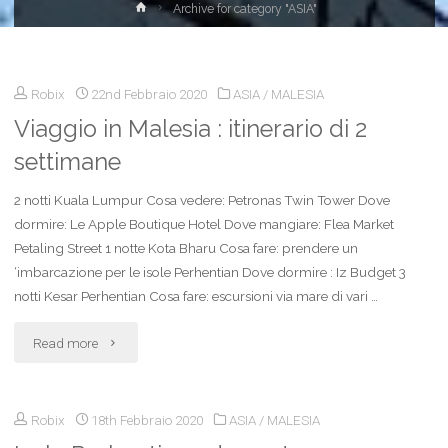
Home
Archive for category "ASIA"
Robix
22nd Febbraio 2020
ASIA
/
MALESIA
Viaggio in Malesia : itinerario di 2
settimane
2 notti Kuala Lumpur Cosa vedere: Petronas Twin Tower Dove
dormire: Le Apple Boutique Hotel Dove mangiare: Flea Market
Petaling Street 1 notte Kota Bharu Cosa fare: prendere un
‘imbarcazione per le isole Perhentian Dove dormire : Iz Budget 3
notti Kesar Perhentian Cosa fare: escursioni via mare di vari …
"Viaggio
Read more
in
Robix
18th Febbraio 2020
ASIA
/
MALESIA
Malesia