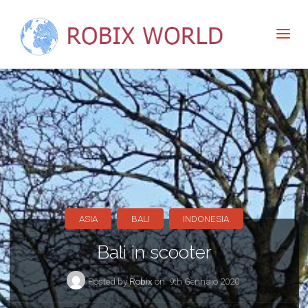
ASIA
BALI
INDONESIA
Bali in scooter
Posted by
Robix
on
9th Gennaio 2020