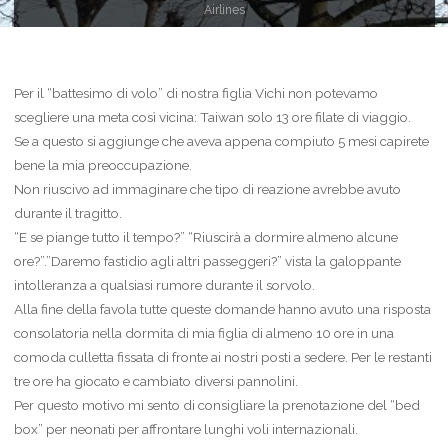
Airlines
Per il “battesimo di volo” di nostra figlia Vichi non potevamo
scegliere una meta così vicina: Taiwan solo 13 ore filate di viaggio.
Se a questo si aggiunge che aveva appena compiuto 5 mesi capirete
bene la mia preoccupazione.
Non riuscivo ad immaginare che tipo di reazione avrebbe avuto
durante il tragitto.
“E se piange tutto il tempo?” “Riuscirà a dormire almeno alcune
ore?”.”Daremo fastidio agli altri passeggeri?” vista la galoppante
intolleranza a qualsiasi rumore durante il sorvolo.
Alla fine della favola tutte queste domande hanno avuto una risposta
consolatoria nella dormita di mia figlia di almeno 10 ore in una
comoda culletta fissata di fronte ai nostri posti a sedere. Per le restanti
tre ore ha giocato e cambiato diversi pannolini.
Per questo motivo mi sento di consigliare la prenotazione del “bed
box” per neonati per affrontare lunghi voli internazionali.