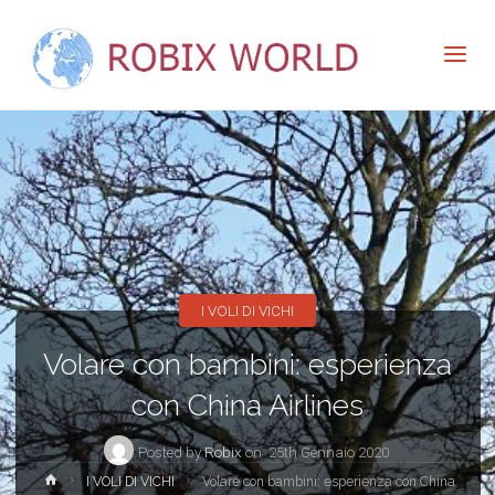
I VOLI DI VICHI
Volare con bambini: esperienza
con China Airlines
Posted by
Robix
on
25th Gennaio 2020
Home
I VOLI DI VICHI
Volare con bambini: esperienza con China