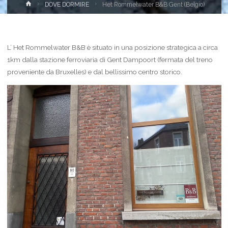
Home
DOVE DORMIRE
Het Rommelwater B&B Gent (Belgio)
L’ Het Rommelwater B&B è situato in una posizione strategica a circa
1km dalla stazione ferroviaria di Gent Dampoort (fermata del treno
proveniente da Bruxelles) e dal bellissimo centro storico.